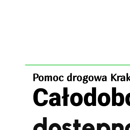
Pomoc drogowa Kra
Całodob
dostępn