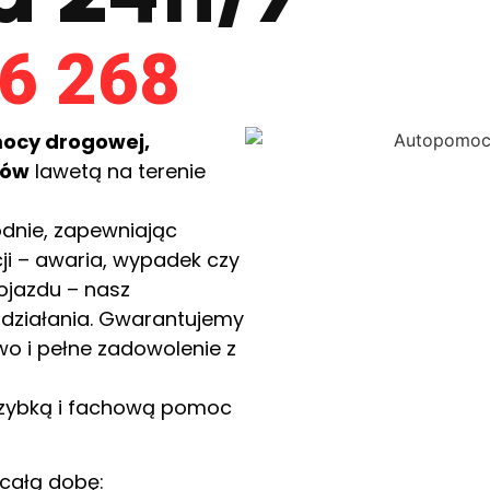
6 268
ocy drogowej,
dów
lawetą na terenie
odnie, zapewniając
cji – awaria, wypadek czy
ojazdu – nasz
 działania. Gwarantujemy
wo i pełne zadowolenie z
 szybką i fachową pomoc
całą dobę: