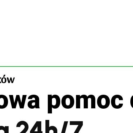
ków
owa pomoc 
a 24h/7