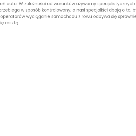
eń auta. W zależności od warunków używamy specjalistycznych li
biega w sposób kontrolowany, a nasi specjaliści dbają o to, by
eratorów wyciąganie samochodu z rowu odbywa się sprawnie i bez
ię resztą.