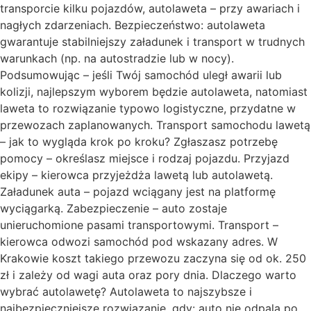
transporcie kilku pojazdów, autolaweta – przy awariach i
nagłych zdarzeniach. Bezpieczeństwo: autolaweta
gwarantuje stabilniejszy załadunek i transport w trudnych
warunkach (np. na autostradzie lub w nocy).
Podsumowując – jeśli Twój samochód uległ awarii lub
kolizji, najlepszym wyborem będzie autolaweta, natomiast
laweta to rozwiązanie typowo logistyczne, przydatne w
przewozach zaplanowanych. Transport samochodu lawetą
– jak to wygląda krok po kroku? Zgłaszasz potrzebę
pomocy – określasz miejsce i rodzaj pojazdu. Przyjazd
ekipy – kierowca przyjeżdża lawetą lub autolawetą.
Załadunek auta – pojazd wciągany jest na platformę
wyciągarką. Zabezpieczenie – auto zostaje
unieruchomione pasami transportowymi. Transport –
kierowca odwozi samochód pod wskazany adres. W
Krakowie koszt takiego przewozu zaczyna się od ok. 250
zł i zależy od wagi auta oraz pory dnia. Dlaczego warto
wybrać autolawetę? Autolaweta to najszybsze i
najbezpieczniejsze rozwiązanie, gdy: auto nie odpala po