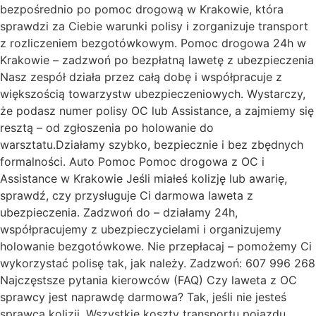
bezpośrednio po pomoc drogową w Krakowie, która
sprawdzi za Ciebie warunki polisy i zorganizuje transport
z rozliczeniem bezgotówkowym. Pomoc drogowa 24h w
Krakowie – zadzwoń po bezpłatną lawetę z ubezpieczenia
Nasz zespół działa przez całą dobę i współpracuje z
większością towarzystw ubezpieczeniowych. Wystarczy,
że podasz numer polisy OC lub Assistance, a zajmiemy się
resztą – od zgłoszenia po holowanie do
warsztatu.Działamy szybko, bezpiecznie i bez zbędnych
formalności. Auto Pomoc Pomoc drogowa z OC i
Assistance w Krakowie Jeśli miałeś kolizję lub awarię,
sprawdź, czy przysługuje Ci darmowa laweta z
ubezpieczenia. Zadzwoń do – działamy 24h,
współpracujemy z ubezpieczycielami i organizujemy
holowanie bezgotówkowe. Nie przepłacaj – pomożemy Ci
wykorzystać polisę tak, jak należy. Zadzwoń: 607 996 268
Najczęstsze pytania kierowców (FAQ) Czy laweta z OC
sprawcy jest naprawdę darmowa? Tak, jeśli nie jesteś
sprawcą kolizji. Wszystkie koszty transportu pojazdu