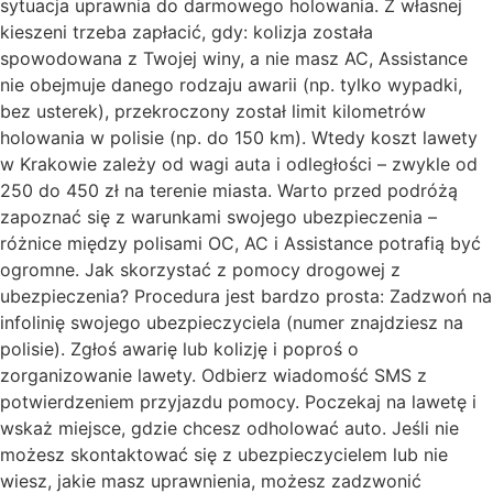
sytuacja uprawnia do darmowego holowania. Z własnej
kieszeni trzeba zapłacić, gdy: kolizja została
spowodowana z Twojej winy, a nie masz AC, Assistance
nie obejmuje danego rodzaju awarii (np. tylko wypadki,
bez usterek), przekroczony został limit kilometrów
holowania w polisie (np. do 150 km). Wtedy koszt lawety
w Krakowie zależy od wagi auta i odległości – zwykle od
250 do 450 zł na terenie miasta. Warto przed podróżą
zapoznać się z warunkami swojego ubezpieczenia –
różnice między polisami OC, AC i Assistance potrafią być
ogromne. Jak skorzystać z pomocy drogowej z
ubezpieczenia? Procedura jest bardzo prosta: Zadzwoń na
infolinię swojego ubezpieczyciela (numer znajdziesz na
polisie). Zgłoś awarię lub kolizję i poproś o
zorganizowanie lawety. Odbierz wiadomość SMS z
potwierdzeniem przyjazdu pomocy. Poczekaj na lawetę i
wskaż miejsce, gdzie chcesz odholować auto. Jeśli nie
możesz skontaktować się z ubezpieczycielem lub nie
wiesz, jakie masz uprawnienia, możesz zadzwonić