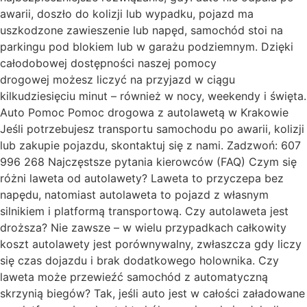
awarii, doszło do kolizji lub wypadku, pojazd ma
uszkodzone zawieszenie lub napęd, samochód stoi na
parkingu pod blokiem lub w garażu podziemnym. Dzięki
całodobowej dostępności naszej pomocy
drogowej możesz liczyć na przyjazd w ciągu
kilkudziesięciu minut – również w nocy, weekendy i święta.
Auto Pomoc Pomoc drogowa z autolawetą w Krakowie
Jeśli potrzebujesz transportu samochodu po awarii, kolizji
lub zakupie pojazdu, skontaktuj się z nami. Zadzwoń: 607
996 268 Najczęstsze pytania kierowców (FAQ) Czym się
różni laweta od autolawety? Laweta to przyczepa bez
napędu, natomiast autolaweta to pojazd z własnym
silnikiem i platformą transportową. Czy autolaweta jest
droższa? Nie zawsze – w wielu przypadkach całkowity
koszt autolawety jest porównywalny, zwłaszcza gdy liczy
się czas dojazdu i brak dodatkowego holownika. Czy
laweta może przewieźć samochód z automatyczną
skrzynią biegów? Tak, jeśli auto jest w całości załadowane