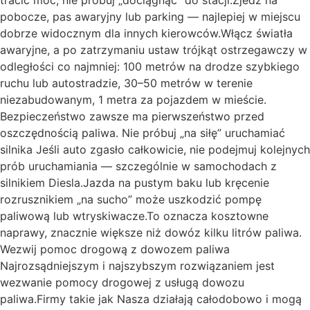
tracić moc, nie próbuj „dociągnąć” do stacji.Zjedź na
pobocze, pas awaryjny lub parking — najlepiej w miejscu
dobrze widocznym dla innych kierowców.Włącz światła
awaryjne, a po zatrzymaniu ustaw trójkąt ostrzegawczy w
odległości co najmniej: 100 metrów na drodze szybkiego
ruchu lub autostradzie, 30–50 metrów w terenie
niezabudowanym, 1 metra za pojazdem w mieście.
Bezpieczeństwo zawsze ma pierwszeństwo przed
oszczędnością paliwa. Nie próbuj „na siłę” uruchamiać
silnika Jeśli auto zgasło całkowicie, nie podejmuj kolejnych
prób uruchamiania — szczególnie w samochodach z
silnikiem Diesla.Jazda na pustym baku lub kręcenie
rozrusznikiem „na sucho” może uszkodzić pompę
paliwową lub wtryskiwacze.To oznacza kosztowne
naprawy, znacznie większe niż dowóz kilku litrów paliwa.
Wezwij pomoc drogową z dowozem paliwa
Najrozsądniejszym i najszybszym rozwiązaniem jest
wezwanie pomocy drogowej z usługą dowozu
paliwa.Firmy takie jak Nasza działają całodobowo i mogą