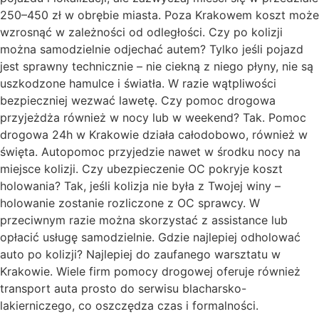
250–450 zł w obrębie miasta. Poza Krakowem koszt może
wzrosnąć w zależności od odległości. Czy po kolizji
można samodzielnie odjechać autem? Tylko jeśli pojazd
jest sprawny technicznie – nie ciekną z niego płyny, nie są
uszkodzone hamulce i światła. W razie wątpliwości
bezpieczniej wezwać lawetę. Czy pomoc drogowa
przyjeżdża również w nocy lub w weekend? Tak. Pomoc
drogowa 24h w Krakowie działa całodobowo, również w
święta. Autopomoc przyjedzie nawet w środku nocy na
miejsce kolizji. Czy ubezpieczenie OC pokryje koszt
holowania? Tak, jeśli kolizja nie była z Twojej winy –
holowanie zostanie rozliczone z OC sprawcy. W
przeciwnym razie można skorzystać z assistance lub
opłacić usługę samodzielnie. Gdzie najlepiej odholować
auto po kolizji? Najlepiej do zaufanego warsztatu w
Krakowie. Wiele firm pomocy drogowej oferuje również
transport auta prosto do serwisu blacharsko-
lakierniczego, co oszczędza czas i formalności.