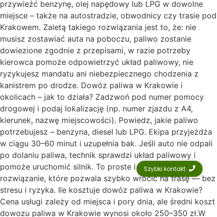
przywieźć benzynę, olej napędowy lub LPG w dowolne
miejsce – także na autostradzie, obwodnicy czy trasie pod
Krakowem. Zaletą takiego rozwiązania jest to, że: nie
musisz zostawiać auta na poboczu, paliwo zostanie
dowiezione zgodnie z przepisami, w razie potrzeby
kierowca pomoże odpowietrzyć układ paliwowy, nie
ryzykujesz mandatu ani niebezpiecznego chodzenia z
kanistrem po drodze. Dowóz paliwa w Krakowie i
okolicach – jak to działa? Zadzwoń pod numer pomocy
drogowej i podaj lokalizację (np. numer zjazdu z A4,
kierunek, nazwę miejscowości). Powiedz, jakie paliwo
potrzebujesz – benzyna, diesel lub LPG. Ekipa przyjeżdża
w ciągu 30–60 minut i uzupełnia bak. Jeśli auto nie odpali
po dolaniu paliwa, technik sprawdzi układ paliwowy i
pomoże uruchomić silnik. To proste i bezpieczne
Szybki kontakt
rozwiązanie, które pozwala szybko wrócić na trasę — bez
stresu i ryzyka. Ile kosztuje dowóz paliwa w Krakowie?
Cena usługi zależy od miejsca i pory dnia, ale średni koszt
dowozu paliwa w Krakowie wynosi około 250–350 zł.W