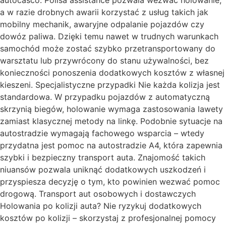
autocasco. Polisa assistance pozwala wezwać holowanie,
a w razie drobnych awarii korzystać z usług takich jak
mobilny mechanik, awaryjne odpalanie pojazdów czy
dowóz paliwa. Dzięki temu nawet w trudnych warunkach
samochód może zostać szybko przetransportowany do
warsztatu lub przywrócony do stanu używalności, bez
konieczności ponoszenia dodatkowych kosztów z własnej
kieszeni. Specjalistyczne przypadki Nie każda kolizja jest
standardowa. W przypadku pojazdów z automatyczną
skrzynią biegów, holowanie wymaga zastosowania lawety
zamiast klasycznej metody na linkę. Podobnie sytuacje na
autostradzie wymagają fachowego wsparcia – wtedy
przydatna jest pomoc na autostradzie A4, która zapewnia
szybki i bezpieczny transport auta. Znajomość takich
niuansów pozwala uniknąć dodatkowych uszkodzeń i
przyspiesza decyzję o tym, kto powinien wezwać pomoc
drogową. Transport aut osobowych i dostawczych
Holowania po kolizji auta? Nie ryzykuj dodatkowych
kosztów po kolizji – skorzystaj z profesjonalnej pomocy