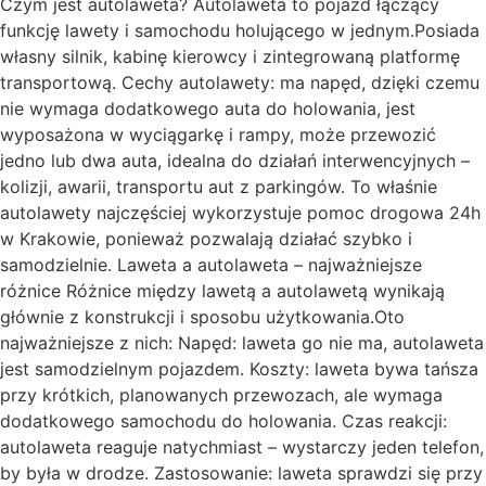
Czym jest autolaweta? Autolaweta to pojazd łączący
funkcję lawety i samochodu holującego w jednym.Posiada
własny silnik, kabinę kierowcy i zintegrowaną platformę
transportową. Cechy autolawety: ma napęd, dzięki czemu
nie wymaga dodatkowego auta do holowania, jest
wyposażona w wyciągarkę i rampy, może przewozić
jedno lub dwa auta, idealna do działań interwencyjnych –
kolizji, awarii, transportu aut z parkingów. To właśnie
autolawety najczęściej wykorzystuje pomoc drogowa 24h
w Krakowie, ponieważ pozwalają działać szybko i
samodzielnie. Laweta a autolaweta – najważniejsze
różnice Różnice między lawetą a autolawetą wynikają
głównie z konstrukcji i sposobu użytkowania.Oto
najważniejsze z nich: Napęd: laweta go nie ma, autolaweta
jest samodzielnym pojazdem. Koszty: laweta bywa tańsza
przy krótkich, planowanych przewozach, ale wymaga
dodatkowego samochodu do holowania. Czas reakcji:
autolaweta reaguje natychmiast – wystarczy jeden telefon,
by była w drodze. Zastosowanie: laweta sprawdzi się przy