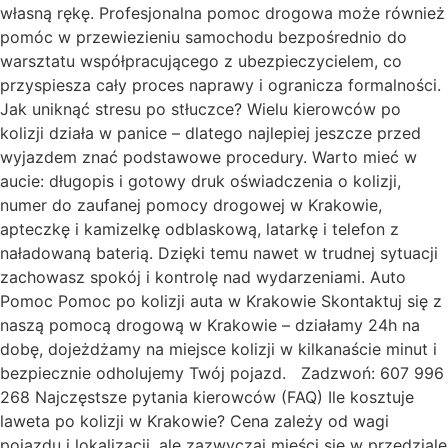
własną rękę. Profesjonalna pomoc drogowa może również
pomóc w przewiezieniu samochodu bezpośrednio do
warsztatu współpracującego z ubezpieczycielem, co
przyspiesza cały proces naprawy i ogranicza formalności.
Jak uniknąć stresu po stłuczce? Wielu kierowców po
kolizji działa w panice – dlatego najlepiej jeszcze przed
wyjazdem znać podstawowe procedury. Warto mieć w
aucie: długopis i gotowy druk oświadczenia o kolizji,
numer do zaufanej pomocy drogowej w Krakowie,
apteczkę i kamizelkę odblaskową, latarkę i telefon z
naładowaną baterią. Dzięki temu nawet w trudnej sytuacji
zachowasz spokój i kontrolę nad wydarzeniami. Auto
Pomoc Pomoc po kolizji auta w Krakowie Skontaktuj się z
naszą pomocą drogową w Krakowie – działamy 24h na
dobę, dojeżdżamy na miejsce kolizji w kilkanaście minut i
bezpiecznie odholujemy Twój pojazd. Zadzwoń: 607 996
268 Najczęstsze pytania kierowców (FAQ) Ile kosztuje
laweta po kolizji w Krakowie? Cena zależy od wagi
pojazdu i lokalizacji, ale zazwyczaj mieści się w przedziale