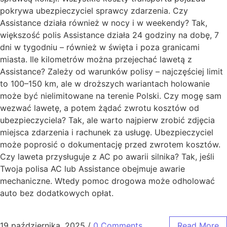
pokrywa ubezpieczyciel sprawcy zdarzenia. Czy
Assistance działa również w nocy i w weekendy? Tak,
większość polis Assistance działa 24 godziny na dobę, 7
dni w tygodniu – również w święta i poza granicami
miasta. Ile kilometrów można przejechać lawetą z
Assistance? Zależy od warunków polisy – najczęściej limit
to 100–150 km, ale w droższych wariantach holowanie
może być nielimitowane na terenie Polski. Czy mogę sam
wezwać lawetę, a potem żądać zwrotu kosztów od
ubezpieczyciela? Tak, ale warto najpierw zrobić zdjęcia
miejsca zdarzenia i rachunek za usługę. Ubezpieczyciel
może poprosić o dokumentację przed zwrotem kosztów.
Czy laweta przysługuje z AC po awarii silnika? Tak, jeśli
Twoja polisa AC lub Assistance obejmuje awarie
mechaniczne. Wtedy pomoc drogowa może odholować
auto bez dodatkowych opłat.
19 października, 2025
/
0 Comments
Read More