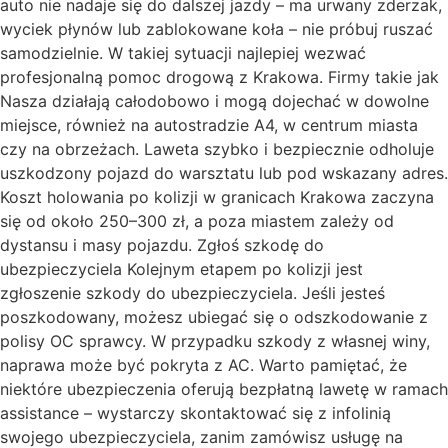
auto nie nadaje się do dalszej jazdy – ma urwany zderzak,
wyciek płynów lub zablokowane koła – nie próbuj ruszać
samodzielnie. W takiej sytuacji najlepiej wezwać
profesjonalną pomoc drogową z Krakowa. Firmy takie jak
Nasza działają całodobowo i mogą dojechać w dowolne
miejsce, również na autostradzie A4, w centrum miasta
czy na obrzeżach. Laweta szybko i bezpiecznie odholuje
uszkodzony pojazd do warsztatu lub pod wskazany adres.
Koszt holowania po kolizji w granicach Krakowa zaczyna
się od około 250–300 zł, a poza miastem zależy od
dystansu i masy pojazdu. Zgłoś szkodę do
ubezpieczyciela Kolejnym etapem po kolizji jest
zgłoszenie szkody do ubezpieczyciela. Jeśli jesteś
poszkodowany, możesz ubiegać się o odszkodowanie z
polisy OC sprawcy. W przypadku szkody z własnej winy,
naprawa może być pokryta z AC. Warto pamiętać, że
niektóre ubezpieczenia oferują bezpłatną lawetę w ramach
assistance – wystarczy skontaktować się z infolinią
swojego ubezpieczyciela, zanim zamówisz usługę na