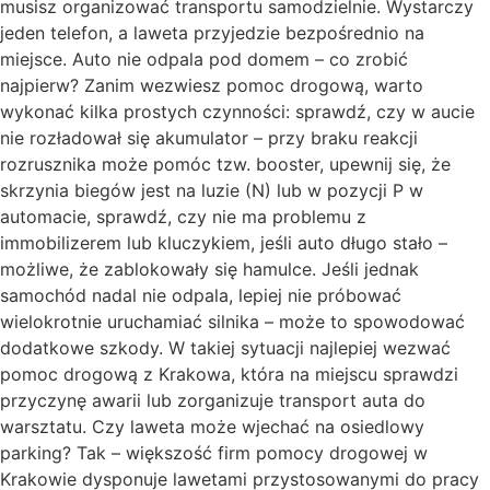
musisz organizować transportu samodzielnie. Wystarczy
jeden telefon, a laweta przyjedzie bezpośrednio na
miejsce. Auto nie odpala pod domem – co zrobić
najpierw? Zanim wezwiesz pomoc drogową, warto
wykonać kilka prostych czynności: sprawdź, czy w aucie
nie rozładował się akumulator – przy braku reakcji
rozrusznika może pomóc tzw. booster, upewnij się, że
skrzynia biegów jest na luzie (N) lub w pozycji P w
automacie, sprawdź, czy nie ma problemu z
immobilizerem lub kluczykiem, jeśli auto długo stało –
możliwe, że zablokowały się hamulce. Jeśli jednak
samochód nadal nie odpala, lepiej nie próbować
wielokrotnie uruchamiać silnika – może to spowodować
dodatkowe szkody. W takiej sytuacji najlepiej wezwać
pomoc drogową z Krakowa, która na miejscu sprawdzi
przyczynę awarii lub zorganizuje transport auta do
warsztatu. Czy laweta może wjechać na osiedlowy
parking? Tak – większość firm pomocy drogowej w
Krakowie dysponuje lawetami przystosowanymi do pracy