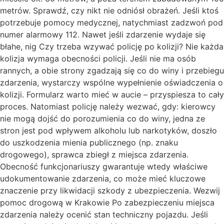
metrów. Sprawdź, czy nikt nie odniósł obrażeń. Jeśli ktoś
potrzebuje pomocy medycznej, natychmiast zadzwoń pod
numer alarmowy 112. Nawet jeśli zdarzenie wydaje się
błahe, nig Czy trzeba wzywać policję po kolizji? Nie każda
kolizja wymaga obecności policji. Jeśli nie ma osób
rannych, a obie strony zgadzają się co do winy i przebiegu
zdarzenia, wystarczy wspólne wypełnienie oświadczenia o
kolizji. Formularz warto mieć w aucie – przyspiesza to cały
proces. Natomiast policję należy wezwać, gdy: kierowcy
nie mogą dojść do porozumienia co do winy, jedna ze
stron jest pod wpływem alkoholu lub narkotyków, doszło
do uszkodzenia mienia publicznego (np. znaku
drogowego), sprawca zbiegł z miejsca zdarzenia.
Obecność funkcjonariuszy gwarantuje wtedy właściwe
udokumentowanie zdarzenia, co może mieć kluczowe
znaczenie przy likwidacji szkody z ubezpieczenia. Wezwij
pomoc drogową w Krakowie Po zabezpieczeniu miejsca
zdarzenia należy ocenić stan techniczny pojazdu. Jeśli