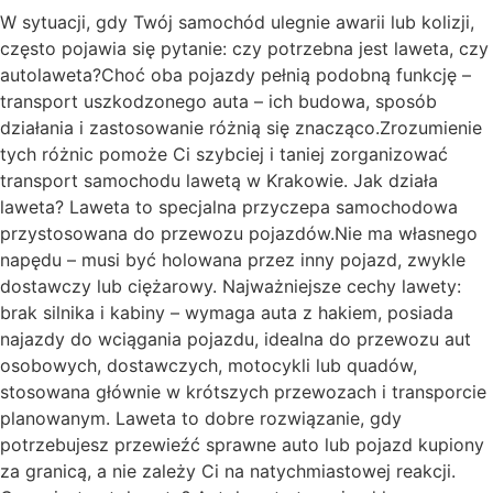
W sytuacji, gdy Twój samochód ulegnie awarii lub kolizji,
często pojawia się pytanie: czy potrzebna jest laweta, czy
autolaweta?Choć oba pojazdy pełnią podobną funkcję –
transport uszkodzonego auta – ich budowa, sposób
działania i zastosowanie różnią się znacząco.Zrozumienie
tych różnic pomoże Ci szybciej i taniej zorganizować
transport samochodu lawetą w Krakowie. Jak działa
laweta? Laweta to specjalna przyczepa samochodowa
przystosowana do przewozu pojazdów.Nie ma własnego
napędu – musi być holowana przez inny pojazd, zwykle
dostawczy lub ciężarowy. Najważniejsze cechy lawety:
brak silnika i kabiny – wymaga auta z hakiem, posiada
najazdy do wciągania pojazdu, idealna do przewozu aut
osobowych, dostawczych, motocykli lub quadów,
stosowana głównie w krótszych przewozach i transporcie
planowanym. Laweta to dobre rozwiązanie, gdy
potrzebujesz przewieźć sprawne auto lub pojazd kupiony
za granicą, a nie zależy Ci na natychmiastowej reakcji.