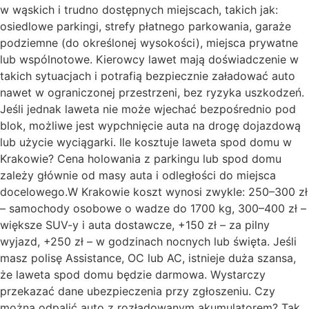
w wąskich i trudno dostępnych miejscach, takich jak:
osiedlowe parkingi, strefy płatnego parkowania, garaże
podziemne (do określonej wysokości), miejsca prywatne
lub wspólnotowe. Kierowcy lawet mają doświadczenie w
takich sytuacjach i potrafią bezpiecznie załadować auto
nawet w ograniczonej przestrzeni, bez ryzyka uszkodzeń.
Jeśli jednak laweta nie może wjechać bezpośrednio pod
blok, możliwe jest wypchnięcie auta na drogę dojazdową
lub użycie wyciągarki. Ile kosztuje laweta spod domu w
Krakowie? Cena holowania z parkingu lub spod domu
zależy głównie od masy auta i odległości do miejsca
docelowego.W Krakowie koszt wynosi zwykle: 250–300 zł
– samochody osobowe o wadze do 1700 kg, 300–400 zł –
większe SUV-y i auta dostawcze, +150 zł – za pilny
wyjazd, +250 zł – w godzinach nocnych lub święta. Jeśli
masz polisę Assistance, OC lub AC, istnieje duża szansa,
że laweta spod domu będzie darmowa. Wystarczy
przekazać dane ubezpieczenia przy zgłoszeniu. Czy
można odpalić auto z rozładowanym akumulatorem? Tak,