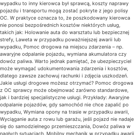
wypadku to inny kierowca był sprawcą, koszty naprawy
pojazdu i transportu mogą zostać pokryte z jego polisy
OC. W praktyce oznacza to, że poszkodowany kierowca
nie ponosi bezpośrednich kosztów niektórych usług,
takich jak: Holowanie auta do warsztatu lub bezpiecznej
strefy, Laweta w przypadku poważniejszej awarii lub
wypadku, Pomoc drogowa na miejscu zdarzenia – np.
awaryjne odpalanie pojazdu, wymiana akumulatora czy
dowóz paliwa. Warto jednak pamiętać, że ubezpieczyciel
może wymagać udokumentowania zdarzenia i kosztów,
dlatego zawsze zachowuj rachunki i zdjęcia uszkodzeń.
Jakie usługi drogowe możesz otrzymać? Pomoc drogowa
z OC sprawcy może obejmować zarówno standardowe,
jak i bardziej specjalistyczne usługi. Przykłady: Awaryjne
odpalanie pojazdów, gdy samochód nie chce zapalić po
wypadku, Wymiana opony na trasie w przypadku awarii,
Wyciąganie auta z rowu lub garażu, jeśli pojazd nie nadaje
się do samodzielnego przemieszczania, Dowóz paliwa w
nagłych sytuacjach, Mobilny mechanik w przypadku awarii