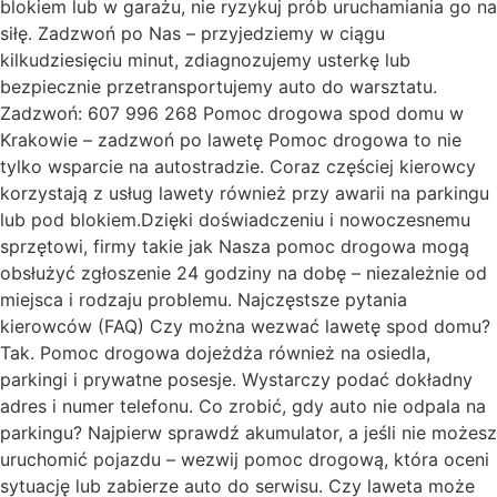
blokiem lub w garażu, nie ryzykuj prób uruchamiania go na
siłę. Zadzwoń po Nas – przyjedziemy w ciągu
kilkudziesięciu minut, zdiagnozujemy usterkę lub
bezpiecznie przetransportujemy auto do warsztatu.
Zadzwoń: 607 996 268 Pomoc drogowa spod domu w
Krakowie – zadzwoń po lawetę Pomoc drogowa to nie
tylko wsparcie na autostradzie. Coraz częściej kierowcy
korzystają z usług lawety również przy awarii na parkingu
lub pod blokiem.Dzięki doświadczeniu i nowoczesnemu
sprzętowi, firmy takie jak Nasza pomoc drogowa mogą
obsłużyć zgłoszenie 24 godziny na dobę – niezależnie od
miejsca i rodzaju problemu. Najczęstsze pytania
kierowców (FAQ) Czy można wezwać lawetę spod domu?
Tak. Pomoc drogowa dojeżdża również na osiedla,
parkingi i prywatne posesje. Wystarczy podać dokładny
adres i numer telefonu. Co zrobić, gdy auto nie odpala na
parkingu? Najpierw sprawdź akumulator, a jeśli nie możesz
uruchomić pojazdu – wezwij pomoc drogową, która oceni
sytuację lub zabierze auto do serwisu. Czy laweta może