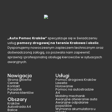
„Auto Pomoc Kraków”
specjalizuje się w świadczeniu
usług
pomocy drogowej na terenie Krakowa i okolic
.
Dysponujemy nowoczesnym zapleczem technicznym oraz
doświadczoną załogą, co pozwala nam zapewnić
sprawną i profesjonalną obsługę kierowców w sytuacjach
awaryjnych.
Nawigacja
Usługi
Strona główna
Pomoc drogowa Kraków
Cennik
Laweta
Kontakt
Holowanie
Poradnik
Pomoc na autostradzie
Pytania klientów
A4
Mobilny mechanik
Obszary
Awaryjne otwieranie auta
Awaryjne odpalanie
Kraków
pojazdów
Autostrada A4
Wymiana akumulatora u
Balice