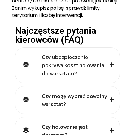
ochrony i działa zarówno po awarii, jak i kolizji.
Zanim wykupisz polisę, sprawdź limity,
terytorium i liczbę interwencji.
Najczęstsze pytania
kierowców (FAQ)
Czy ubezpieczenie
pokrywa koszt holowania
do warsztatu?
Czy mogę wybrać dowolny
warsztat?
Czy holowanie jest
darmowe?