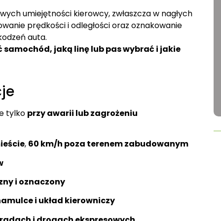
ych umiejętności kierowcy, zwłaszcza w nagłych
owanie prędkości i odległości oraz oznakowanie
kodzeń auta.
 samochód, jaką linę lub pas wybrać i jakie
je
e tylko
przy awarii lub zagrożeniu
ieście
,
60 km/h poza terenem zabudowanym
w
zny i oznaczony
amulce i układ kierowniczy
radach i drogach ekspresowych