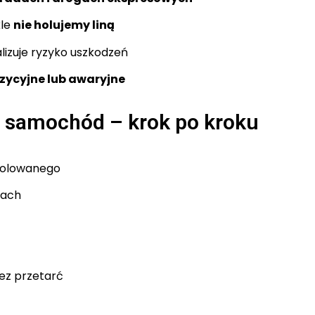
kle
nie holujemy liną
izuje ryzyko uszkodzeń
zycyjne lub awaryjne
 samochód – krok po kroku
 holowanego
dach
ez przetarć