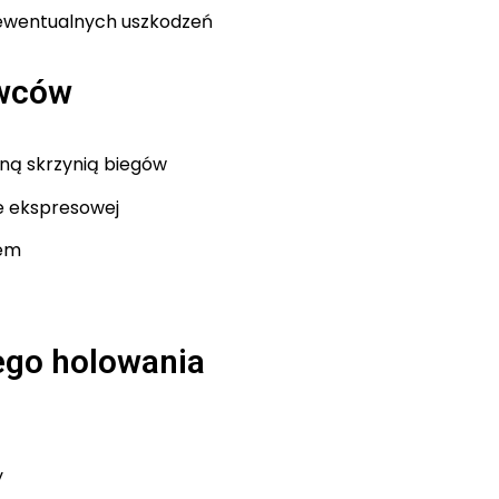
ewentualnych uszkodzeń
owców
ną skrzynią biegów
e ekspresowej
dem
ego holowania
y