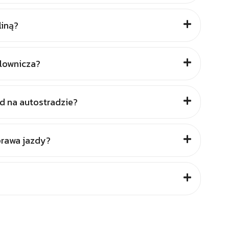
liną?
olownicza?
 na autostradzie?
prawa jazdy?
?