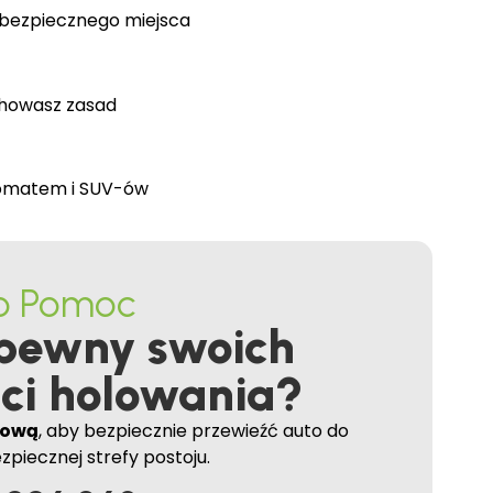
 bezpiecznego miejsca
achowasz zasad
omatem i SUV-ów
o Pomoc
 pewny swoich
ci holowania?
gową
, aby bezpiecznie przewieźć auto do
zpiecznej strefy postoju.