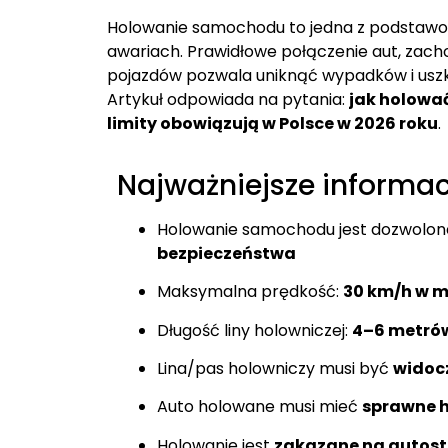
Holowanie samochodu to jedna z podstawow
awariach. Prawidłowe połączenie aut, zach
pojazdów pozwala uniknąć wypadków i usz
Artykuł odpowiada na pytania:
jak holować
limity obowiązują w Polsce w 2026 roku
.
Najważniejsze informac
Holowanie samochodu jest dozwolon
bezpieczeństwa
Maksymalna prędkość:
30 km/h w m
Długość liny holowniczej:
4–6 metró
Lina/pas holowniczy musi być
widoc
Auto holowane musi mieć
sprawne h
Holowanie jest
zakazane na autost