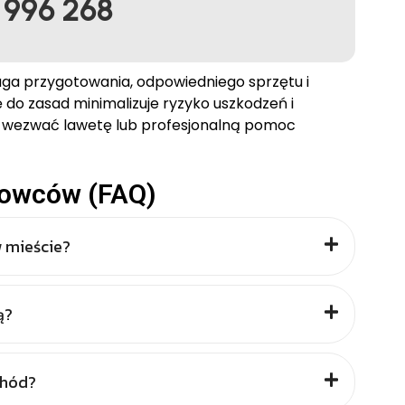
 996 268
a przygotowania, odpowiedniego sprzętu i
 do zasad minimalizuje ryzyko uszkodzeń i
j wezwać lawetę lub profesjonalną pomoc
erowców (FAQ)
w mieście?
ą?
chód?