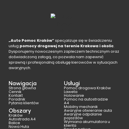
„Auto Pomoc Kraków”
specjalizuje się w świadczeniu
usług
pomocy drogowej na terenie Krakowa i okolic
.
Dysponujemy nowoczesnym zapleczem technicznym oraz
doświadczoną załogą, co pozwala nam zapewnić
sprawną i profesjonalną obsługę kierowców w sytuacjach
awaryjnych.
Nawigacja
Usługi
Strona główna
Pomoc drogowa Kraków
Cennik
Laweta
Kontakt
Holowanie
Poradnik
Pomoc na autostradzie
Pytania klientów
A4
Mobilny mechanik
Obszary
Awaryjne otwieranie auta
Awaryjne odpalanie
Kraków
pojazdów
Autostrada A4
Wymiana akumulatora u
Balice
klienta
Nowa Huta