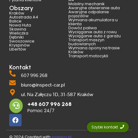
Mobilny mechanik
Obszary
Awaryjne otwieranie auta
Awaryjne odpalanie
Kraków
pojazdów
Autostrada A4
Wymiana akumulatora u
Balice
klienta
Nowa Huta
Dowóz paliwa
Skawina
Wyciąganie auta z rowu
Wieliczka
Wyciąganie auta z garażu
Dębniki
Transport maszyn
Swoszowice
budowlanych
Kryspinów
Wymiana opony na trasie
Libertów
Kraków
Transport motocykli
Kontakt
607 996 268
biuro@inspect-car.pl
ul. Na Załęczu 1D, 31-587 Kraków
+48 607 996 268
Pomoc 24/7
Szybki kontakt
© 2024 Created with
sospicy.pl