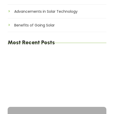
Advancements in Solar Technology
Benefits of Going Solar
Most Recent Posts
Awaria samochodu w garażu – bezpieczny
transport auta do warsztatu
Odholowanie auta zaparkowanego na trawie –
interwencja pomocy drogowej
Najczęstsze usterki jednośladów wymagające
pomocy drogowej