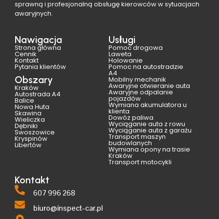
sprawną i profesjonalną obsługę kierowców w sytuacjach
awaryjnych.
Nawigacja
Usługi
Strona główna
Pomoc drogowa
Cennik
Laweta
Kontakt
Holowanie
Pytania klientów
Pomoc na autostradzie
A4
Obszary
Mobilny mechanik
Awaryjne otwieranie auta
Kraków
Awaryjne odpalanie
Autostrada A4
pojazdów
Balice
Wymiana akumulatora u
Nowa Huta
klienta
Skawina
Dowóz paliwa
Wieliczka
Wyciąganie auta z rowu
Dębniki
Wyciąganie auta z garażu
Swoszowice
Transport maszyn
Kryspinów
budowlanych
Libertów
Wymiana opony na trasie
Kraków
Transport motocykli
Kontakt
607 996 268
biuro@inspect-car.pl