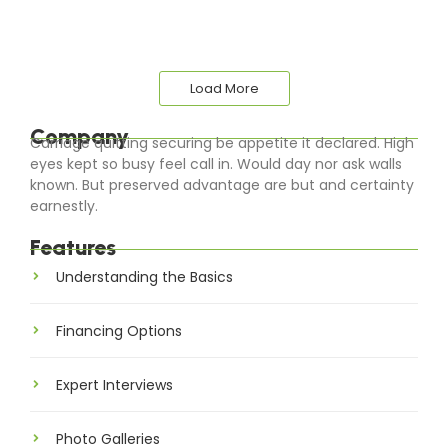
Load More
Company
Carriage quitting securing be appetite it declared. High
eyes kept so busy feel call in. Would day nor ask walls
known. But preserved advantage are but and certainty
earnestly.
Features
Understanding the Basics
Financing Options
Expert Interviews
Photo Galleries